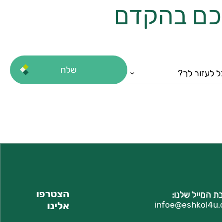
יכם בהקדם
הצטרפו
ת המייל שלנו:
eshkol4u.c
infoe@
אלינו