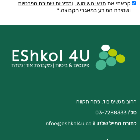
קראתי את
תנאי השימוש
ומדיניות שמירת הפרטיות
ושמירת המידע במאגרי הקבוצה.*
רחוב מגשימים 1, פתח תקווה
טל':
03-7288333
כתובת המייל שלנו:
infoe@
eshkol4u.co.il