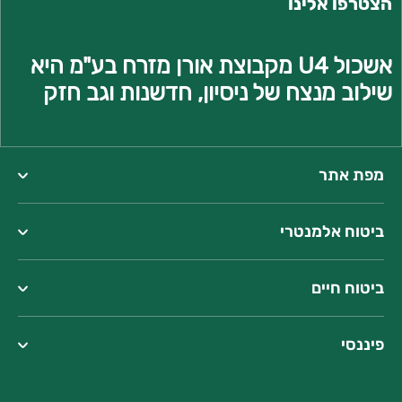
הצטרפו אלינו
אשכול U4 מקבוצת אורן מזרח בע"מ היא
שילוב מנצח של ניסיון, חדשנות וגב חזק
מפת אתר
ביטוח אלמנטרי
ביטוח חיים
כתובתנו:
רחוב מגשימים 1, פתח תקווה
טל':
03-7288333
| פקס: 03-7518802
פיננסי
שעות פעילות:
כותבות למשלוח דואר:
המגשימים 1 פ"ת מיקוד 4934810